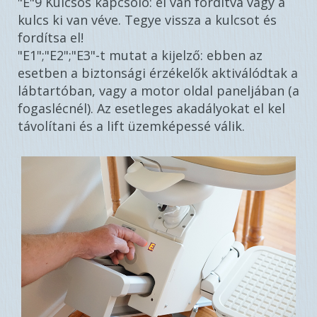
"E"9 Kulcsos kapcsoló: el van fordítva vagy a
kulcs ki van véve. Tegye vissza a kulcsot és
fordítsa el!
"E1";"E2";"E3"-t mutat a kijelző: ebben az
esetben a biztonsági érzékelők aktiválódtak a
lábtartóban, vagy a motor oldal paneljában (a
fogaslécnél). Az esetleges akadályokat el kel
távolítani és a lift üzemképessé válik.