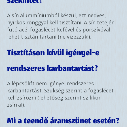
székliftet?
A sín alummíniumból készül, ezt nedves,
nyirkos ronggyal kell tisztítani. A sín tetején
futó acél fogaslécet kefével és porszívóval
lehet tisztán tartani (ne vizezzük!).
Tisztításon kívül igényel-e
rendszeres karbantartást?
A lépcsőlift nem igényel rendszeres
karbantartást. Szükség szerint a fogaslécet
kell zsírozni (lehetőség szerint szilikon
zsírral).
Mi a teendő áramszünet esetén?