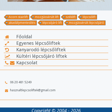
Acorn stairlift
mozgássérült lift
széklift
lépcsőlift
akadálymentesítés
lépcsőjáró lift
mozgássérült lépcsőjáró
Főoldal
Egyenes lépcsőliftek
Kanyarodó lépcsőliftek
Kültéri lépcsőjáró liftek
Kapcsolat
06 20 481 5249
hasznaltlepcsoliftek@gmail.com
Copyright © 2004 - 2026